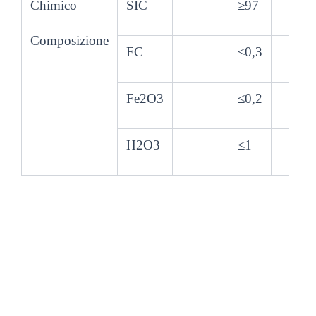
Chimico
SIC
≥97
97,
Composizione
FC
≤0,3
0,2
Fe2O3
≤0,2
0,1
H2O3
≤1
0,3