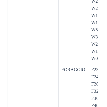
W28
W20
W14
W10 W
W5
W3.5
W2.5
W1.5
W0.5
FORAGGIO
F230
F240
F280
F320
F360
F400