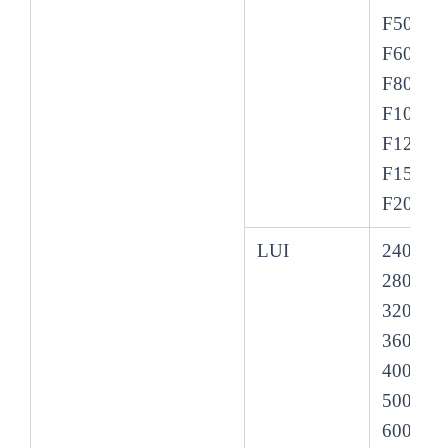
F500
F600
F800
F1000
F1200
F1500
F2000#
LUI
240#
280#
320#
360#
400#
500#
600#