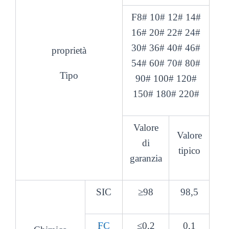
F8# 10# 12# 14#
16# 20# 22# 24#
30# 36# 40# 46#
proprietà
54# 60# 70# 80#
Tipo
90# 100# 120#
150# 180# 220#
Valore
Valore
di
tipico
garanzia
SIC
≥98
98,5
FC
≤0,2
0,1