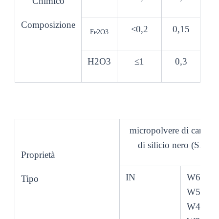
Chimico
Composizione
≤0,2
0,15
Fe2O3
H2O3
≤1
0,3
micropolvere di carbur
di silicio nero (SIC)
Proprietà
IN
W63
Tipo
W50
W40