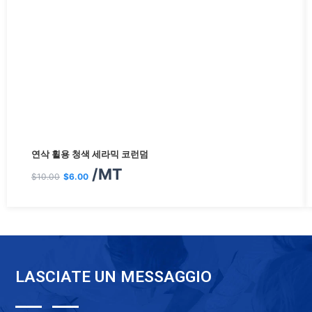
원
현
연삭 휠용 청색 세라믹 코런덤
래
재
/MT
$
10.00
$
6.00
가
가
격:
격:
$10.00.
$6.00.
LASCIATE UN MESSAGGIO