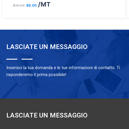
래
재
/MT
$
10.00
$
6.00
가
가
격:
격:
$10.00.
$6.00.
LASCIATE UN MESSAGGIO
Inserisci la tua domanda e le tue informazioni di contatto. Ti
risponderemo il prima possibile!
LASCIATE UN MESSAGGIO