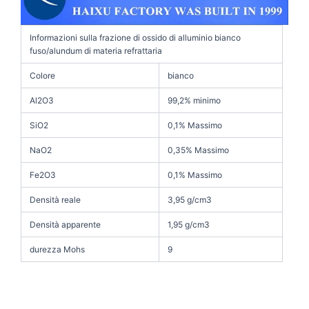
Informazioni sulla frazione di ossido di alluminio bianco
fuso/alundum di materia refrattaria
Colore
bianco
Al2O3
99,2% minimo
SiO2
0,1% Massimo
NaO2
0,35% Massimo
Fe2O3
0,1% Massimo
Densità reale
3,95 g/cm3
Densità apparente
1,95 g/cm3
durezza Mohs
9