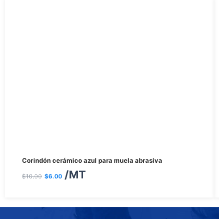
El
El
Corindón cerámico azul para muela abrasiva
precio
precio
/MT
$
10.00
$
6.00
original
actual
era:
es: