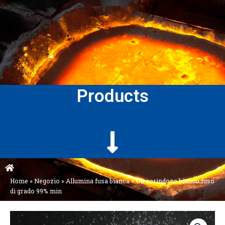
Products
Home
»
Negozio
»
Allumina fusa bianca
»
Un corindone bianco fuso
di grado 99% min