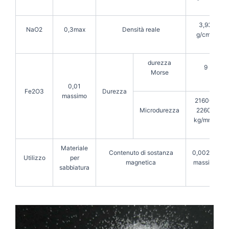
3,93
NaO2
0,3max
Densità reale
g/cm3
durezza
9
Morse
0,01
Fe2O3
Durezza
massimo
21600-
Microdurezza
22600
kg/mm3
Materiale
Contenuto di sostanza
0,0023%
Utilizzo
per
magnetica
massimo
sabbiatura