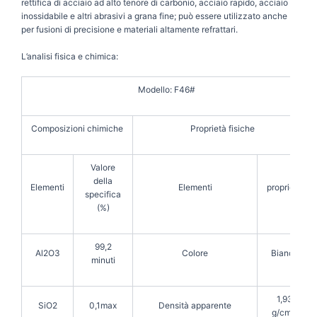
rettifica di acciaio ad alto tenore di carbonio, acciaio rapido, acciaio
inossidabile e altri abrasivi a grana fine; può essere utilizzato anche
per fusioni di precisione e materiali altamente refrattari.
L’analisi fisica e chimica:
Modello: F46#
Composizioni chimiche
Proprietà fisiche
Valore
della
Elementi
Elementi
proprietà
specifica
(%)
99,2
Al2O3
Colore
Bianco
minuti
1,93
SiO2
0,1max
Densità apparente
g/cm3