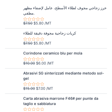
Il
Il
خرز زجاجي مجوف لطلاء الأسطح، عامل لإضفاء مظهر
prezzo
prezzo
مطفي.
originale
attuale
era:
è:
$
7.50
$
5.80
/MT
Valutato
$7.50.
$5.80.
0
Il
Il
su
كريات زجاجية مجوفة دقيقة للطلاء
5
prezzo
prezzo
originale
attuale
$
7.50
$
5.80
/MT
Valutato
era:
è:
0
Il
Il
su
$7.50.
$5.80.
Corindone ceramico blu per mola
5
prezzo
prezzo
originale
attuale
$
10.00
$
6.00
/MT
Valutato
era:
è:
0
Il
Il
su
$10.00.
$6.00.
Abrasivi SG sinterizzati mediante metodo sol-
5
prezzo
prezzo
gel
originale
attuale
era:
è:
$
15.00
$
7.00
/MT
Valutato
$15.00.
$7.00.
0
su
Carta abrasiva marrone F46# per punte da
5
taglio e sabbiatura