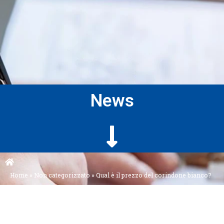
News
Home
»
Non categorizzato
»
Qual è il prezzo del corindone bianco?